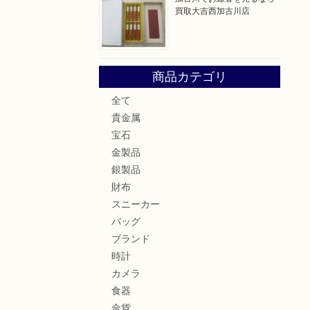
買取大吉西加古川店
商品カテゴリ
全て
貴金属
宝石
金製品
銀製品
財布
スニーカー
バッグ
ブランド
時計
カメラ
食器
金貨