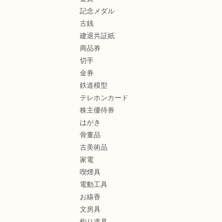
記念メダル
古銭
建退共証紙
商品券
切手
金券
鉄道模型
テレホンカード
株主優待券
はがき
骨董品
古美術品
家電
喫煙具
電動工具
お線香
文房具
釣り道具