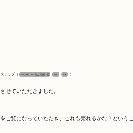
ュースナップ
（
）
KYOURITSU 共立電機計器
2431
N/A
取させていただきました。
グをご覧になっていただき、これも売れるかな？という