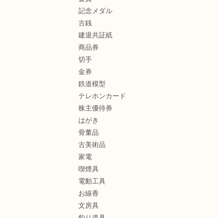
記念メダル
古銭
建退共証紙
商品券
切手
金券
鉄道模型
テレホンカード
株主優待券
はがき
骨董品
古美術品
家電
喫煙具
電動工具
お線香
文房具
釣り道具