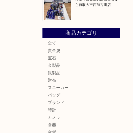
ら買取大吉西加古川店
商品カテゴリ
全て
貴金属
宝石
金製品
銀製品
財布
スニーカー
バッグ
ブランド
時計
カメラ
食器
金貨