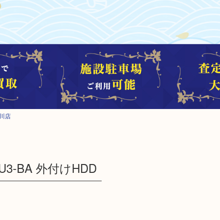
川店
U3-BA 外付けHDD