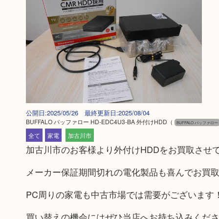
公開日:2025/05/26 最終更新日:2025/08/04
BUFFALO バッファロー HD-EDC4U3-BA 外付けHDD
（
BUFFALO バッファロー
全て
家電
加古川市
加古川市のお客様より外付けHDDをお買取させ
メーカー保証期間切れの電化製品も喜んでお買
PC周りの家電も中古市場では需要がございます
買い替えの機会にはぜひ当店へお持ち込みくだ