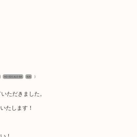
）
HD-EDC4U3-BA
N/A
ていただきました。
取いたします！
！
さい！