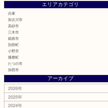
文房具
釣り道具
楽器
香水
化粧品
MLM
サプリメント
美容
携帯電話
囲碁
銀貨
明珍本舗
ホビー
スポーツ用品
カー用品
その他