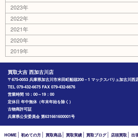
お知らせ
エリアカテゴリ
兵庫
加古川市
高砂市
三木市
姫路市
別府町
小野市
播磨町
たつの市
加西市
アーカイブ
2026年