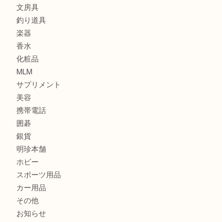
記念メダル
古銭
建退共証紙
商品券
切手
金券
鉄道模型
テレホンカード
株主優待券
はがき
骨董品
古美術品
家電
喫煙具
電動工具
お線香