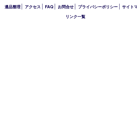
2025年
2024年
2023年
2022年
2021年
2020年
2019年
買取大吉 西加古川店
〒675-0053 兵庫県加古川市米田町船頭200－1 マックスバリュ
TEL 079-432-6675 FAX 079-432-6676
営業時間 10：00～19：00
定休日 年中無休（年末年始を除く）
古物商許可証