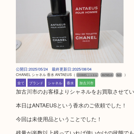
公開日:2025/05/24 最終更新日:2025/08/04
CHANEL シャネル 香水 ANTAEUS
（
）
CHANEL シャネル
ANTAEUS
N/A
全て
ブランド
シャネル
香水
加古川市
加古川市のお客様よりシャネルをお買取させて
本日はANTAEUSという香水のご依頼でした！
今回は未使用品ということでした！
残量が半数以上残っていれば使いかけの状態で