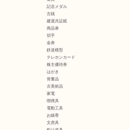
記念メダル
古銭
建退共証紙
商品券
切手
金券
鉄道模型
テレホンカード
株主優待券
はがき
骨董品
古美術品
家電
喫煙具
電動工具
お線香
文房具
釣り道具