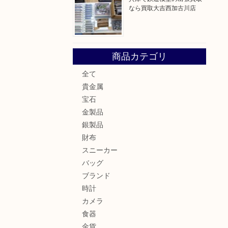
なら買取大吉西加古川店
商品カテゴリ
全て
貴金属
宝石
金製品
銀製品
財布
スニーカー
バッグ
ブランド
時計
カメラ
食器
金貨