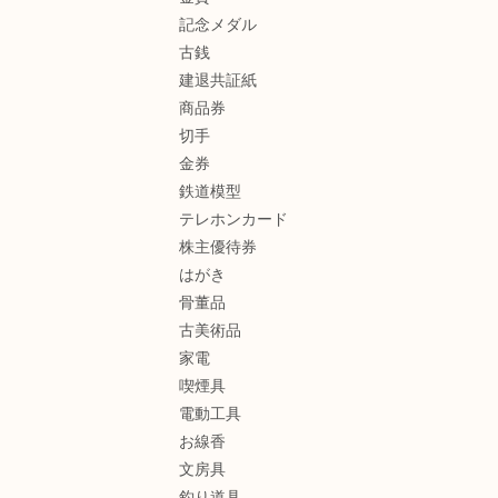
記念メダル
古銭
建退共証紙
商品券
切手
金券
鉄道模型
テレホンカード
株主優待券
はがき
骨董品
古美術品
家電
喫煙具
電動工具
お線香
文房具
釣り道具