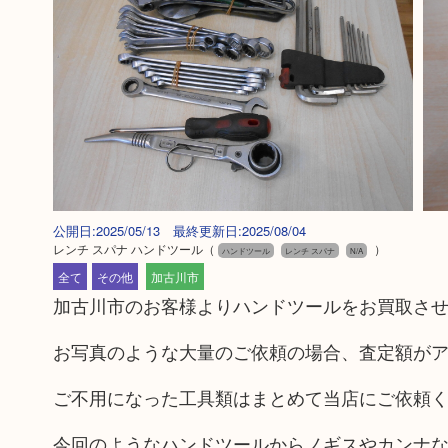
公開日:2025/05/13 最終更新日:2025/08/04
レンチ スパナ ハンドツール
（
）
ハンドツール
レンチ スパナ
N/A
全て
その他
加古川市
加古川市のお客様よりハンドツールをお買取さ
お写真のような大量のご依頼の場合、査定額が
ご不用になった工具類はまとめて当店にご依頼
今回のようなハンドツールからノギスやカンナ