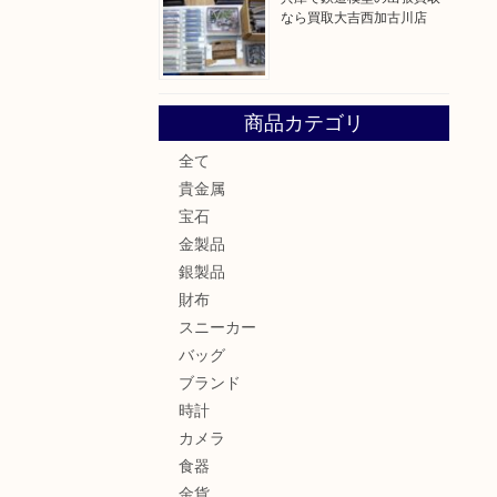
なら買取大吉西加古川店
商品カテゴリ
全て
貴金属
宝石
金製品
銀製品
財布
スニーカー
バッグ
ブランド
時計
カメラ
食器
金貨