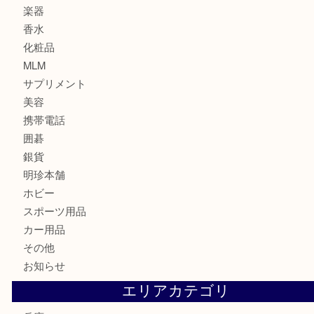
古銭
建退共証紙
商品券
切手
金券
鉄道模型
テレホンカード
株主優待券
はがき
骨董品
古美術品
家電
喫煙具
電動工具
お線香
文房具