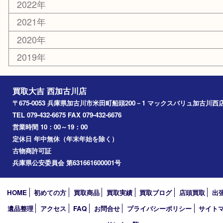
エリアカテゴリ
兵庫
加古川市
高砂市
三木市
姫路市
別府町
小野市
播磨町
たつの市
加西市
アーカイブ
2026年
2025年