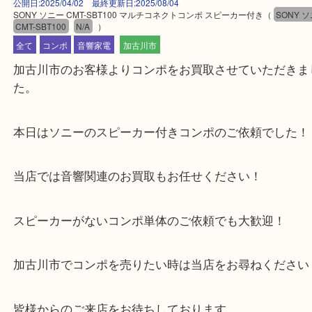
公開日:2025/04/02 最終更新日:2025/08/04
SONY ソニー CMT-SBT100 マルチコネクトコンポ スピーカー付き
（
SO
CMT-SBT100
N/A
）
全て
コンポ
音響家電
加古川市
加古川市のお客様よりコンポをお買取させていただ
た。
本日はソニーのスピーカー付きコンポのご依頼でし
当店では音響関連のお買取もお任せください！