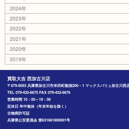
カー用品
その他
お知らせ
エリアカテゴリ
兵庫
加古川市
高砂市
三木市
姫路市
別府町
小野市
播磨町
たつの市
加西市