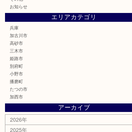
電動工具
お線香
文房具
釣り道具
楽器
香水
化粧品
MLM
サプリメント
美容
携帯電話
囲碁
銀貨
明珍本舗
ホビー
スポーツ用品