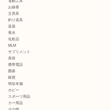
食器
金貨
記念メダル
古銭
建退共証紙
商品券
切手
金券
鉄道模型
テレホンカード
株主優待券
はがき
骨董品
古美術品
家電
喫煙具