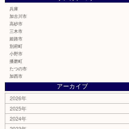
文房具
釣り道具
楽器
香水
化粧品
MLM
サプリメント
美容
携帯電話
囲碁
銀貨
明珍本舗
ホビー
スポーツ用品
カー用品
その他