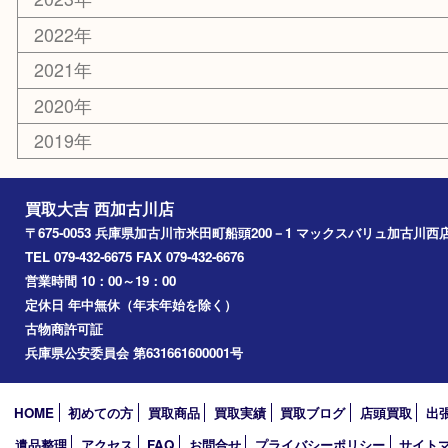
お知らせ
エリアカテゴリ
兵庫
加古川市
高砂市
三木市
姫路市
別府町
小野市
播磨町
たつの市
加西市
アーカイブ
2026年