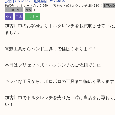
公開日:2025/03/14 最終更新日:2025/08/04
株式会社ストレート Art.10-9501 プリセット式トルクレンチ 28~210
（
S
Art.10-9501
N/A
）
全て
工具
加古川市
加古川市のお客様よりトルクレンチをお買取させて
ました。
電動工具からハンド工具まで幅広く承ります！
本日はプリセット式トルクレンチのご依頼でした！