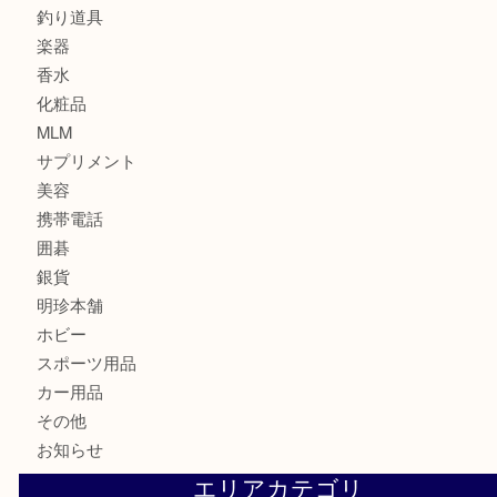
記念メダル
古銭
建退共証紙
商品券
切手
金券
鉄道模型
テレホンカード
株主優待券
はがき
骨董品
古美術品
家電
喫煙具
電動工具
お線香