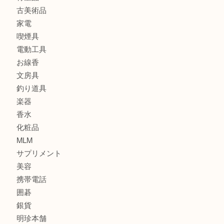
ブランド
時計
カメラ
食器
金貨
記念メダル
古銭
建退共証紙
商品券
切手
金券
鉄道模型
テレホンカード
株主優待券
はがき
骨董品