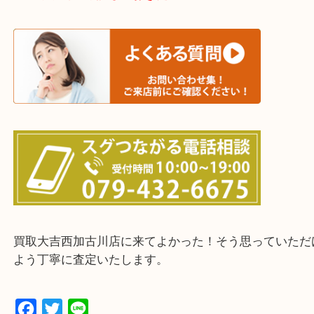
加古川市・加古郡 稲美町 播磨町・高砂市
三木市・西脇市・加東市・明石市・多古郡 多古町
・ご来店前に確認しておきたい