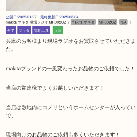
公開日:2025/01/27 最終更新日:2025/08/04
makita マキタ 現場ラジオ MR002GZ
（
makita マキタ
MR002GZ
N/A
全て
マキタ
電動工具
兵庫
兵庫のお客様より現場ラジオをお買取させていただ
た。
makitaブランドの一風変わったお品物のご依頼でし
当店の常連様でよくお越しいただきます！