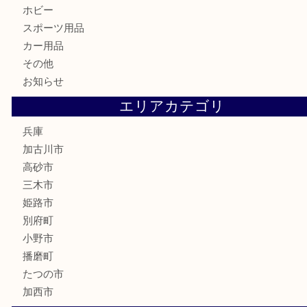
古美術品
家電
喫煙具
電動工具
お線香
文房具
釣り道具
楽器
香水
化粧品
MLM
サプリメント
美容
携帯電話
囲碁
銀貨