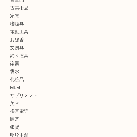
ブランド
時計
カメラ
食器
金貨
記念メダル
古銭
建退共証紙
商品券
切手
金券
鉄道模型
テレホンカード
株主優待券
はがき
骨董品