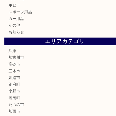
古美術品
家電
喫煙具
電動工具
お線香
文房具
釣り道具
楽器
香水
化粧品
MLM
サプリメント
美容
携帯電話
囲碁
銀貨