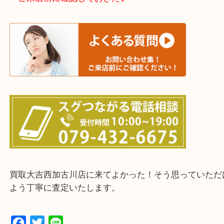
加古川市・加古郡 稲美町 播磨町・高砂市
三木市・西脇市・加東市・明石市・多古郡 多古町
・ご来店前に確認しておきたい