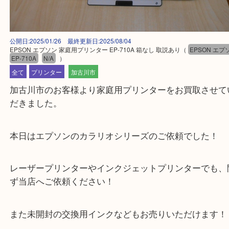
公開日:2025/01/26 最終更新日:2025/08/04
EPSON エプソン 家庭用プリンター EP-710A 箱なし 取説あり
（
EPSO
EP-710A
N/A
）
全て
プリンター
加古川市
加古川市のお客様より家庭用プリンターをお買取さ
だきました。
本日はエプソンのカラリオシリーズのご依頼でした