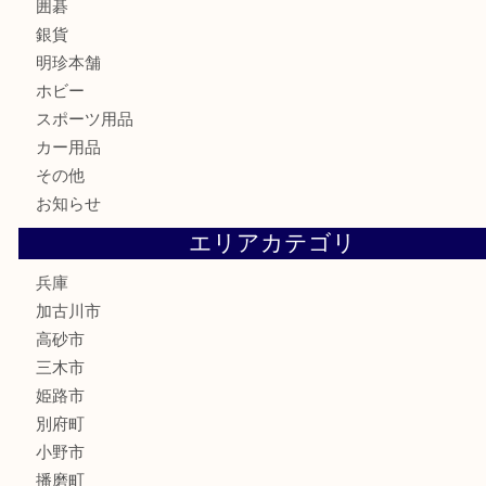
株主優待券
はがき
骨董品
古美術品
家電
喫煙具
電動工具
お線香
文房具
釣り道具
楽器
香水
化粧品
MLM
サプリメント
美容