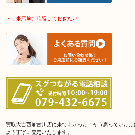
兵庫県全域
加古川市・加古郡 稲美町 播磨町・高砂市
三木市・西脇市・加東市・明石市・多古郡 多古町
・ご来店前に確認しておきたい