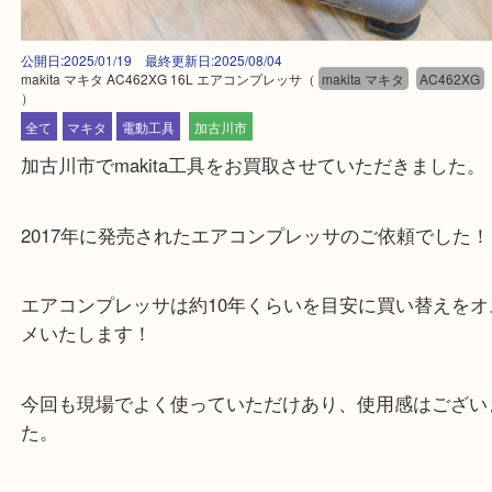
公開日:2025/01/19 最終更新日:2025/08/04
makita マキタ AC462XG 16L エアコンプレッサ
（
makita マキタ
AC46
）
全て
マキタ
電動工具
加古川市
加古川市でmakita工具をお買取させていただきまし
2017年に発売されたエアコンプレッサのご依頼でし
エアコンプレッサは約10年くらいを目安に買い替え
メいたします！