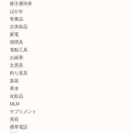
財布
スニーカー
バッグ
ブランド
時計
カメラ
食器
金貨
記念メダル
古銭
建退共証紙
商品券
切手
金券
鉄道模型
テレホンカード