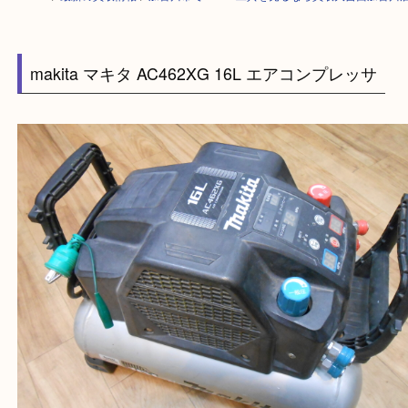
HOME
>
最新の買取情報
>
加古川市でmakita工具を売るなら買取大吉西
makita マキタ AC462XG 16L エアコンプレッサ