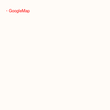
骨董品などの専門知識が必要なお品物もお任せくだ
・最寄り駅
JR神戸線/加古川駅・宝殿駅
・GoogleMap