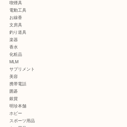
食器
金貨
記念メダル
古銭
建退共証紙
商品券
切手
金券
鉄道模型
テレホンカード
株主優待券
はがき
骨董品
古美術品
家電
喫煙具