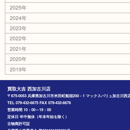
カー用品
その他
お知らせ
エリアカテゴリ
兵庫
加古川市
高砂市
三木市
姫路市
別府町
小野市
播磨町
たつの市
加西市