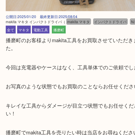
公開日:2025/01/20 最終更新日:2025/08/04
makita マキタ インパクトドライバ
（
makita マキタ
インパクトドライ
全て
マキタ
電動工具
播磨町
播磨町のお客様よりmakita工具をお買取させていた
た。
今回は充電器やケースはなく、工具単体でのご依頼
お写真のような状態でもお買取のことならお任せく