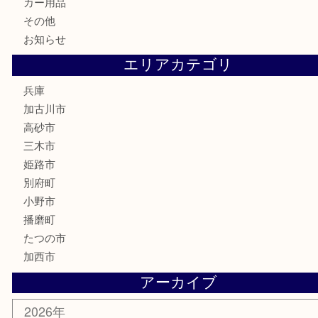
電動工具
お線香
文房具
釣り道具
楽器
香水
化粧品
MLM
サプリメント
美容
携帯電話
囲碁
銀貨
明珍本舗
ホビー
スポーツ用品