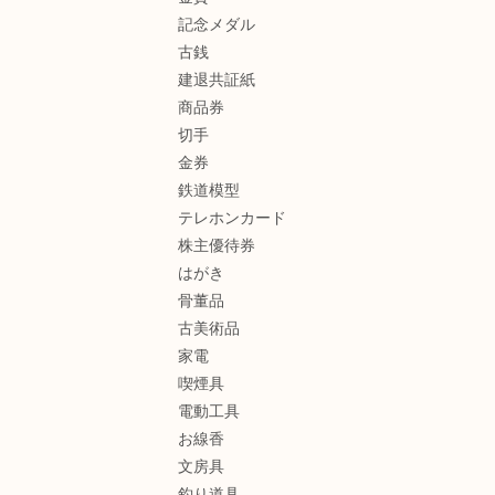
記念メダル
古銭
建退共証紙
商品券
切手
金券
鉄道模型
テレホンカード
株主優待券
はがき
骨董品
古美術品
家電
喫煙具
電動工具
お線香
文房具
釣り道具