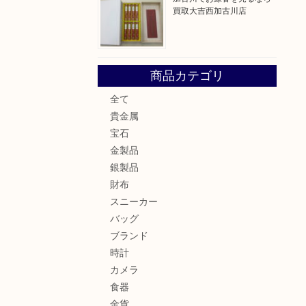
買取大吉西加古川店
商品カテゴリ
全て
貴金属
宝石
金製品
銀製品
財布
スニーカー
バッグ
ブランド
時計
カメラ
食器
金貨