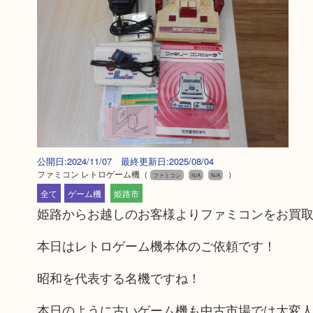
公開日:2024/11/07 最終更新日:2025/08/04
ファミコン レトロゲーム機
（
）
ファミコン
N/A
N/A
全て
ゲーム機
姫路市
姫路からお越しのお客様よりファミコンをお買
本日はレトロゲーム機本体のご依頼です！
昭和を代表する名機ですね！
本日のように古いゲーム機も中古市場では大変