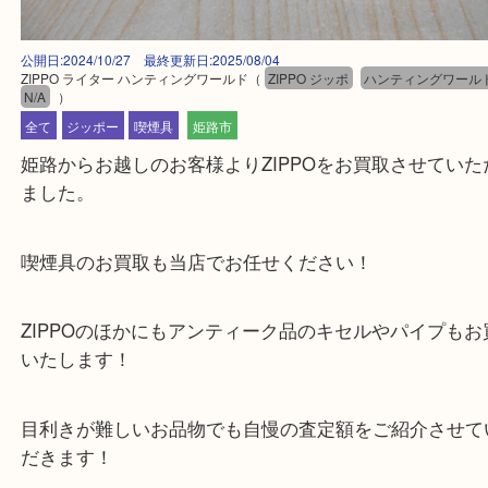
公開日:2024/10/27 最終更新日:2025/08/04
ZIPPO ライター ハンティングワールド
（
ZIPPO ジッポ
ハンティング
N/A
）
全て
ジッポー
喫煙具
姫路市
姫路からお越しのお客様よりZIPPOをお買取させて
ました。
喫煙具のお買取も当店でお任せください！
ZIPPOのほかにもアンティーク品のキセルやパイプ