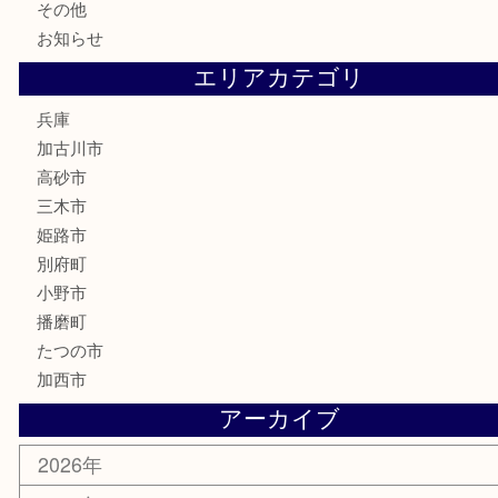
電動工具
お線香
文房具
釣り道具
楽器
香水
化粧品
MLM
サプリメント
美容
携帯電話
囲碁
銀貨
明珍本舗
ホビー
スポーツ用品