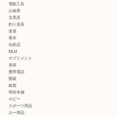
食器
金貨
記念メダル
古銭
建退共証紙
商品券
切手
金券
鉄道模型
テレホンカード
株主優待券
はがき
骨董品
古美術品
家電
喫煙具