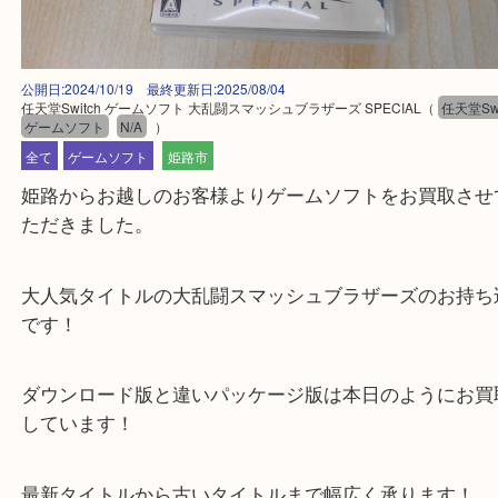
公開日:2024/10/19 最終更新日:2025/08/04
任天堂Switch ゲームソフト 大乱闘スマッシュブラザーズ SPECIAL
（
任天
ゲームソフト
N/A
）
全て
ゲームソフト
姫路市
姫路からお越しのお客様よりゲームソフトをお買取
ただきました。
大人気タイトルの大乱闘スマッシュブラザーズのお
です！