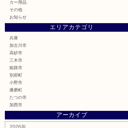
喫煙具
電動工具
お線香
文房具
釣り道具
楽器
香水
化粧品
MLM
サプリメント
美容
携帯電話
囲碁
銀貨
明珍本舗
ホビー