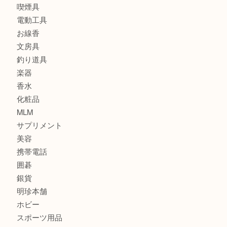
カメラ
食器
金貨
記念メダル
古銭
建退共証紙
商品券
切手
金券
鉄道模型
テレホンカード
株主優待券
はがき
骨董品
古美術品
家電