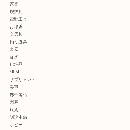
時計
カメラ
食器
金貨
記念メダル
古銭
建退共証紙
商品券
切手
金券
鉄道模型
テレホンカード
株主優待券
はがき
骨董品
古美術品