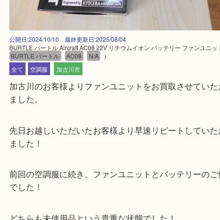
公開日:2024/10/10 最終更新日:2025/08/04
BURTLE バートル Aircraft AC08 22V リチウムイオン バッテリー ファ
BURTLE バートル
AC08
N/A
）
全て
空調服
加古川市
加古川のお客様よりファンユニットをお買取させて
ました。
先日お越しいただいたお客様より早速リピートして
ました！