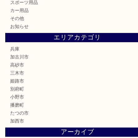
家電
喫煙具
電動工具
お線香
文房具
釣り道具
楽器
香水
化粧品
MLM
サプリメント
美容
携帯電話
囲碁
銀貨
明珍本舗