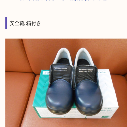
HOME
>
最新の買取情報
>
買取大吉で安全靴を売るなら西加古川店
安全靴 箱付き