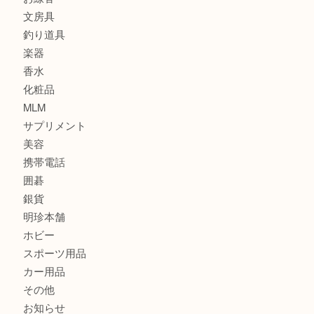
記念メダル
古銭
建退共証紙
商品券
切手
金券
鉄道模型
テレホンカード
株主優待券
はがき
骨董品
古美術品
家電
喫煙具
電動工具
お線香