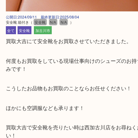
公開日:2024/09/11 最終更新日:2025/08/04
安全靴 箱付き
（
安全靴
N/A
N/A
）
全て
安全靴
加古川市
買取大吉にて安全靴をお買取させていただきました
何度もお買取をしている現場仕事向けのシューズの
みです！
こうしたお品物もお買取のことならお任せください