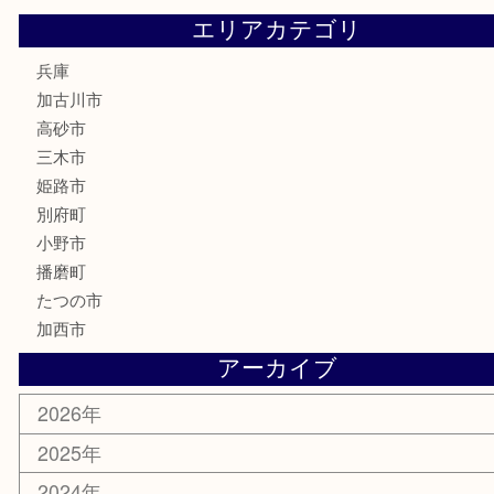
文房具
釣り道具
楽器
香水
化粧品
MLM
サプリメント
美容
携帯電話
囲碁
銀貨
明珍本舗
ホビー
スポーツ用品
カー用品
その他