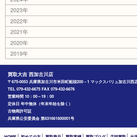
お知らせ
エリアカテゴリ
兵庫
加古川市
高砂市
三木市
姫路市
別府町
小野市
播磨町
たつの市
加西市
アーカイブ
2026年