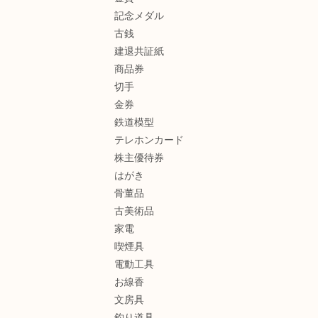
記念メダル
古銭
建退共証紙
商品券
切手
金券
鉄道模型
テレホンカード
株主優待券
はがき
骨董品
古美術品
家電
喫煙具
電動工具
お線香
文房具
釣り道具