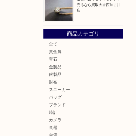
売るなら買取大吉西加古川
店
商品カテゴリ
全て
貴金属
宝石
金製品
銀製品
財布
スニーカー
バッグ
ブランド
時計
カメラ
食器
金貨