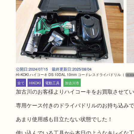
公開日:2024/07/15 最終更新日:2025/08/04
Hi-KOKI ハイコーキ DS 10DAL 10mm コードレスドライバドリル
（
Hi-K
全て
HiKOKI
電動工具
加古川市
加古川のお客様よりハイコーキをお買取させて
専用ケース付きのドライバドリルのお持ち込み
あまり使用感も目立たない状態でした！
使い込んでいる工具から本日のようなキレイな