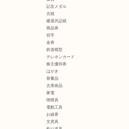
記念メダル
古銭
建退共証紙
商品券
切手
金券
鉄道模型
テレホンカード
株主優待券
はがき
骨董品
古美術品
家電
喫煙具
電動工具
お線香
文房具
釣り道具