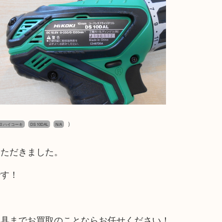
）
OKI ハイコーキ
DS 10DAL
N/A
いただきました。
です！
工具までお買取のことならお任せください！