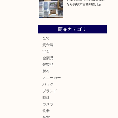
なら買取大吉西加古川店
商品カテゴリ
全て
貴金属
宝石
金製品
銀製品
財布
スニーカー
バッグ
ブランド
時計
カメラ
食器
金貨