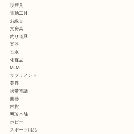
時計
カメラ
食器
金貨
記念メダル
古銭
建退共証紙
商品券
切手
金券
鉄道模型
テレホンカード
株主優待券
はがき
骨董品
古美術品