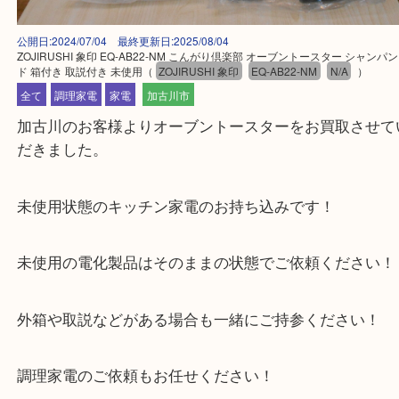
公開日:2024/07/04 最終更新日:2025/08/04
ZOJIRUSHI 象印 EQ-AB22-NM こんがり倶楽部 オーブントースター 
ド 箱付き 取説付き 未使用
（
ZOJIRUSHI 象印
EQ-AB22-NM
N/A
）
全て
調理家電
家電
加古川市
加古川のお客様よりオーブントースターをお買取さ
だきました。
未使用状態のキッチン家電のお持ち込みです！