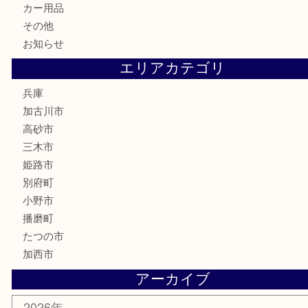
家電
喫煙具
電動工具
お線香
文房具
釣り道具
楽器
香水
化粧品
MLM
サプリメント
美容
携帯電話
囲碁
銀貨
明珍本舗