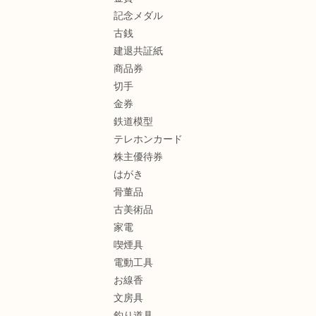
記念メダル
古銭
建退共証紙
商品券
切手
金券
鉄道模型
テレホンカード
株主優待券
はがき
骨董品
古美術品
家電
喫煙具
電動工具
お線香
文房具
釣り道具