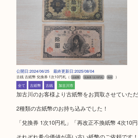
公開日:2024/06/25 最終更新日:2025/08/04
古銭 古紙幣 兌換券 1次10円札
（
）
古紙幣
兌換券 1次10円札
N/A
全て
古紙幣
古銭
加古川市
加古川のお客様より古紙幣をお買取させていた
2種類の古紙幣のお持ち込みでした！
「兌換券 1次10円札」「再改正不換紙幣 4次10
それぞれ希少価値が高い古い紙幣のご依頼です