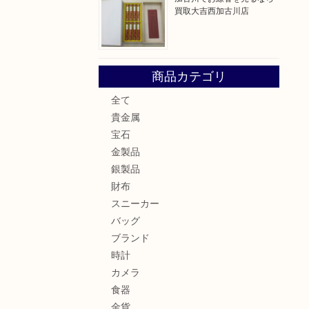
買取大吉西加古川店
商品カテゴリ
全て
貴金属
宝石
金製品
銀製品
財布
スニーカー
バッグ
ブランド
時計
カメラ
食器
金貨