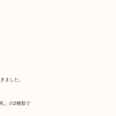
だきました。
円札」の2種類で
！