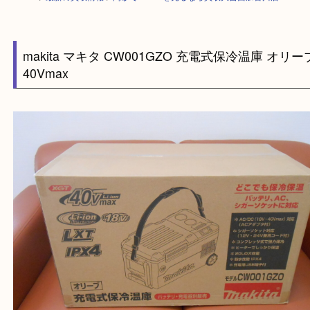
HOME
>
最新の買取情報
>
高砂でmakitaを売るなら買取大吉西加古川店
makita マキタ CW001GZO 充電式保冷温庫 
40Vmax