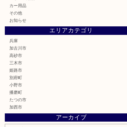
喫煙具
電動工具
お線香
文房具
釣り道具
楽器
香水
化粧品
MLM
サプリメント
美容
携帯電話
囲碁
銀貨
明珍本舗
ホビー