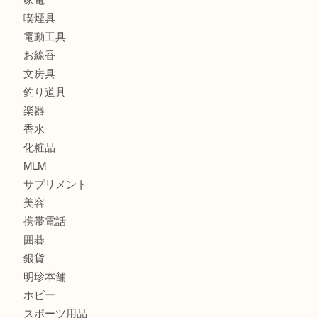
カメラ
食器
金貨
記念メダル
古銭
建退共証紙
商品券
切手
金券
鉄道模型
テレホンカード
株主優待券
はがき
骨董品
古美術品
家電