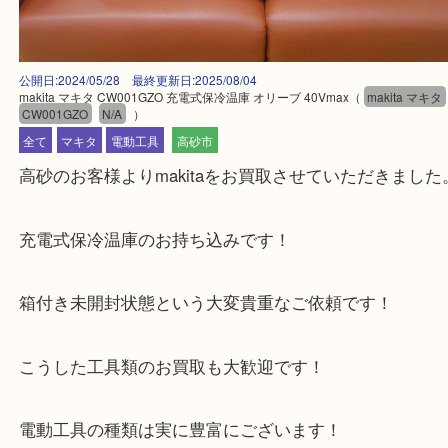
公開日:2024/05/28 最終更新日:2025/08/04
makita マキタ CW001GZO 充電式保冷温庫 オリーブ 40Vmax
（
makita
CW001GZO
N/A
）
全て
マキタ
電動工具
高砂市
高砂のお客様よりmakitaをお買取させていただきま
充電式保冷温庫のお持ち込みです！
箱付き未開封状態という大変貴重なご依頼です！