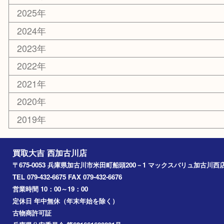
カー用品
その他
お知らせ
エリアカテゴリ
兵庫
加古川市
高砂市
三木市
姫路市
別府町
小野市
播磨町
たつの市
加西市