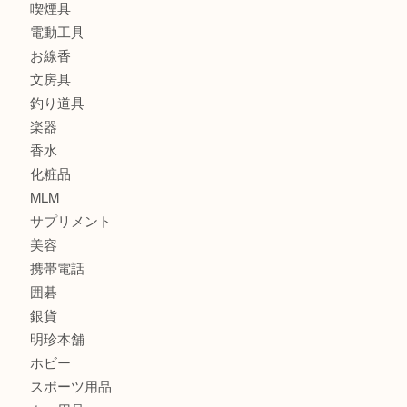
食器
金貨
記念メダル
古銭
建退共証紙
商品券
切手
金券
鉄道模型
テレホンカード
株主優待券
はがき
骨董品
古美術品
家電
喫煙具