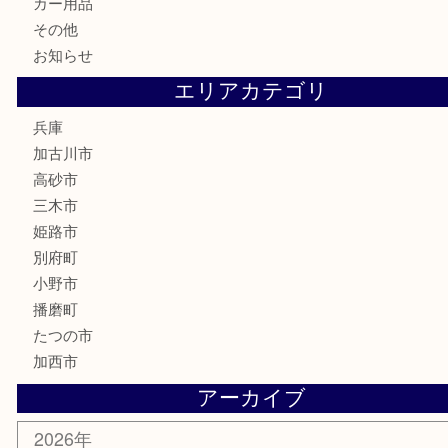
電動工具
お線香
文房具
釣り道具
楽器
香水
化粧品
MLM
サプリメント
美容
携帯電話
囲碁
銀貨
明珍本舗
ホビー
スポーツ用品