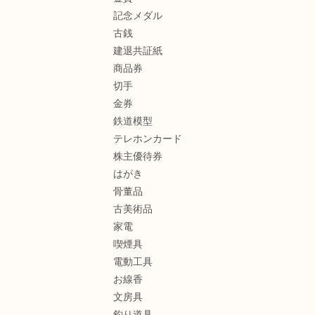
記念メダル
古銭
建退共証紙
商品券
切手
金券
鉄道模型
テレホンカード
株主優待券
はがき
骨董品
古美術品
家電
喫煙具
電動工具
お線香
文房具
釣り道具