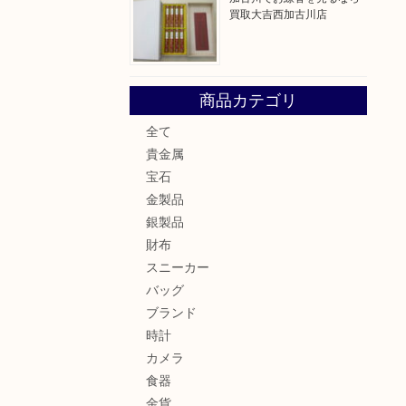
買取大吉西加古川店
商品カテゴリ
全て
貴金属
宝石
金製品
銀製品
財布
スニーカー
バッグ
ブランド
時計
カメラ
食器
金貨