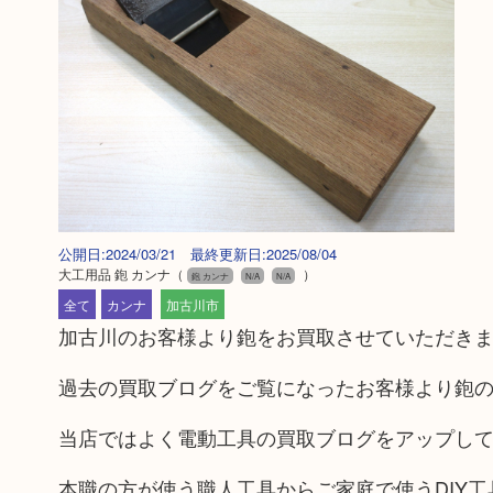
公開日:2024/03/21 最終更新日:2025/08/04
大工用品 鉋 カンナ
（
）
鉋 カンナ
N/A
N/A
全て
カンナ
加古川市
加古川のお客様より鉋をお買取させていただき
過去の買取ブログをご覧になったお客様より鉋
当店ではよく電動工具の買取ブログをアップし
本職の方が使う職人工具からご家庭で使うDIY