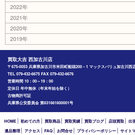
エリアカテゴリ
兵庫
加古川市
高砂市
三木市
姫路市
別府町
小野市
播磨町
たつの市
加西市
アーカイブ
2026年