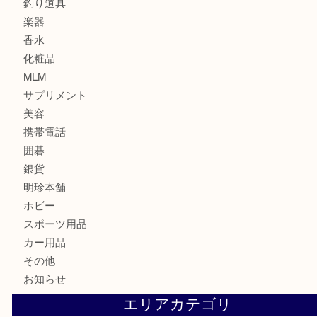
記念メダル
古銭
建退共証紙
商品券
切手
金券
鉄道模型
テレホンカード
株主優待券
はがき
骨董品
古美術品
家電
喫煙具
電動工具
お線香
文房具