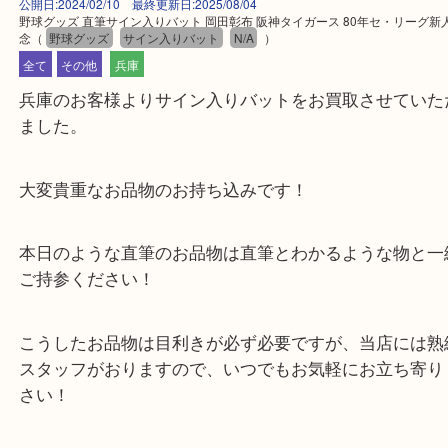
公開日:2024/02/10 最終更新日:2025/08/04
野球グッズ 直筆サイン入りバット 岡田彰布 阪神タイガース 80年セ・リ
念
（
野球グッズ
サイン入りバット
N/A
）
全て
その他
兵庫
兵庫のお客様よりサイン入りバットをお買取させて
ました。
大変貴重なお品物のお持ち込みです！
本日のような直筆のお品物は直筆とわかるような物
ご持参ください！