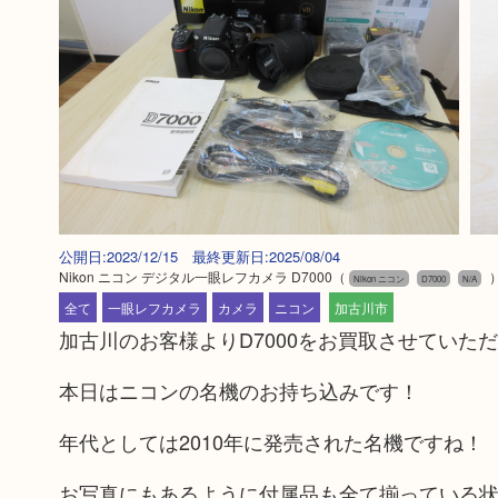
公開日:2023/12/15 最終更新日:2025/08/04
Nikon ニコン デジタル一眼レフカメラ D7000
（
Nikon ニコン
D7000
N/A
全て
一眼レフカメラ
カメラ
ニコン
加古川市
加古川のお客様よりD7000をお買取させていた
本日はニコンの名機のお持ち込みです！
年代としては2010年に発売された名機ですね！
お写真にもあるように付属品も全て揃っている