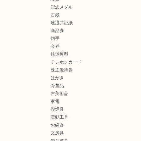
記念メダル
古銭
建退共証紙
商品券
切手
金券
鉄道模型
テレホンカード
株主優待券
はがき
骨董品
古美術品
家電
喫煙具
電動工具
お線香
文房具
釣り道具