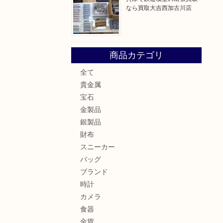
なら買取大吉西加古川店
商品カテゴリ
全て
貴金属
宝石
金製品
銀製品
財布
スニーカー
バッグ
ブランド
時計
カメラ
食器
金貨