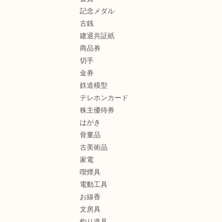
記念メダル
古銭
建退共証紙
商品券
切手
金券
鉄道模型
テレホンカード
株主優待券
はがき
骨董品
古美術品
家電
喫煙具
電動工具
お線香
文房具
釣り道具