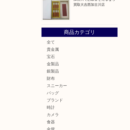
買取大吉西加古川店
商品カテゴリ
全て
貴金属
宝石
金製品
銀製品
財布
スニーカー
バッグ
ブランド
時計
カメラ
食器
金貨