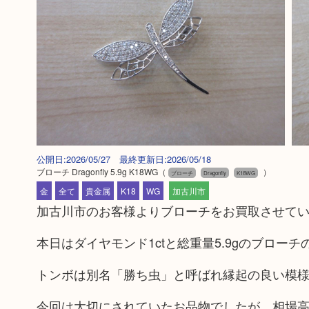
公開日:2026/05/27 最終更新日:2026/05/18
ブローチ Dragonfly 5.9g K18WG
（
）
ブローチ
Dragonfly
K18WG
金
全て
貴金属
K18
WG
加古川市
加古川市のお客様よりブローチをお買取させて
本日はダイヤモンド1ctと総重量5.9gのブロー
トンボは別名「勝ち虫」と呼ばれ縁起の良い模
今回は大切にされていたお品物でしたが、相場