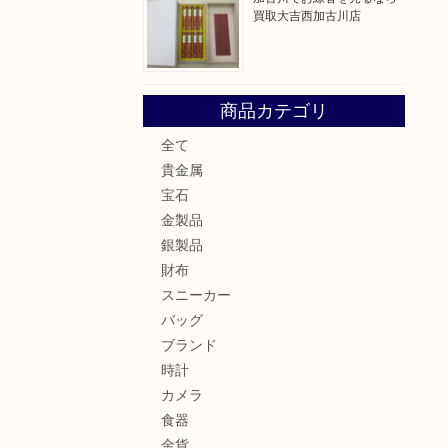
買取大吉西加古川店
商品カテゴリ
全て
貴金属
宝石
金製品
銀製品
財布
スニーカー
バッグ
ブランド
時計
カメラ
食器
金貨