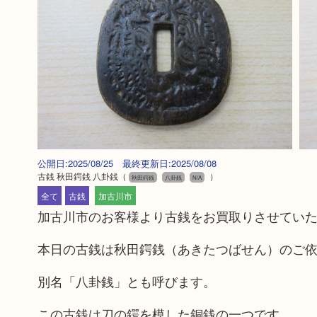
公開日:2025/08/25 最終更新日:2025/08/08
古銭 秋田鍔銭 八卦銭
（
）
秋田鍔銭
八卦銭
N/A
全て
古銭
加古川市
加古川市のお客様より古銭をお買取りさせてい
本日の古銭は秋田鍔銭（あきたつばせん）のご
別名「八卦銭」とも呼びます。
この古銭は刀の鍔を模した銅銭の一つです。