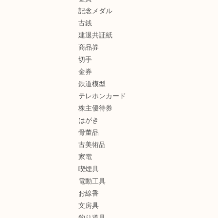
記念メダル
古銭
建退共証紙
商品券
切手
金券
鉄道模型
テレホンカード
株主優待券
はがき
骨董品
古美術品
家電
喫煙具
電動工具
お線香
文房具
釣り道具