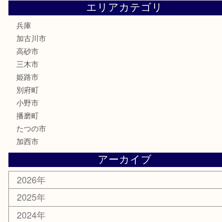
お線香
文房具
釣り道具
楽器
香水
化粧品
MLM
サプリメント
美容
携帯電話
囲碁
銀貨
明珍本舗
ホビー
スポーツ用品
カー用品