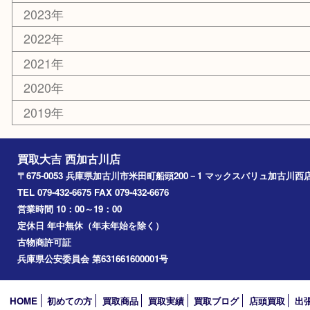
その他
お知らせ
エリアカテゴリ
兵庫
加古川市
高砂市
三木市
姫路市
別府町
小野市
播磨町
たつの市
加西市
アーカイブ
2026年