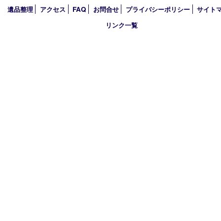
2025年
2024年
2023年
2022年
2021年
2020年
2019年
買取大吉 西加古川店
〒675-0053 兵庫県加古川市米田町船頭200－1 マックスバリュ
TEL 079-432-6675 FAX 079-432-6676
営業時間 10：00～19：00
定休日 年中無休（年末年始を除く）