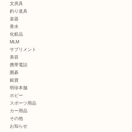
金貨
記念メダル
古銭
建退共証紙
商品券
切手
金券
鉄道模型
テレホンカード
株主優待券
はがき
骨董品
古美術品
家電
喫煙具
電動工具