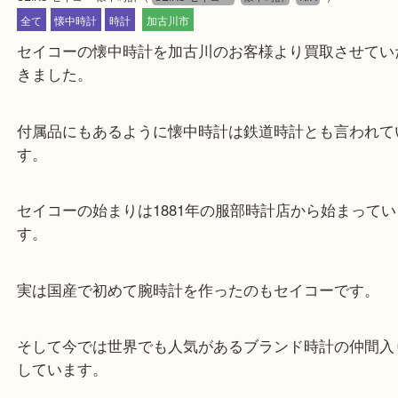
公開日:2021/12/07 最終更新日:2025/08/04
SEIKO セイコー 懐中時計
（
SEIKO セイコー
懐中時計
N/A
）
全て
懐中時計
時計
加古川市
セイコーの懐中時計を加古川のお客様より買取させ
きました。
付属品にもあるように懐中時計は鉄道時計とも言わ
す。
セイコーの始まりは1881年の服部時計店から始まっ
す。