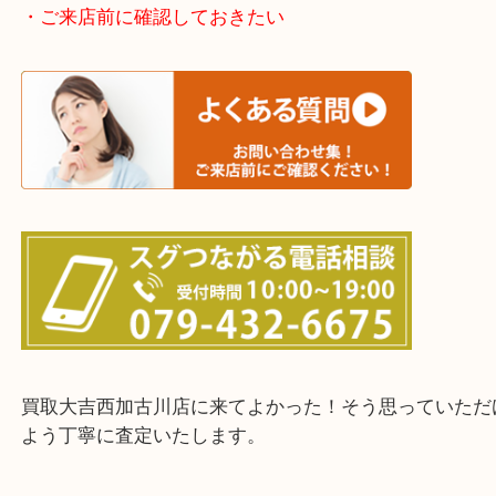
加古川市・加古郡 稲美町 播磨町・高砂市
三木市・西脇市・加東市・明石市・多古郡 多古町
・ご来店前に確認しておきたい