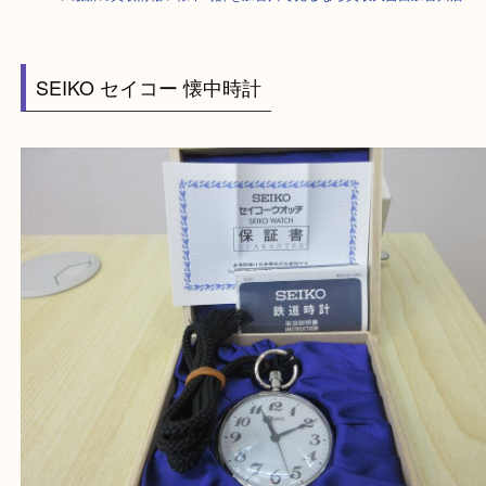
HOME
>
最新の買取情報
>
懐中時計を加古川で売るなら買取大吉西加古川
SEIKO セイコー 懐中時計