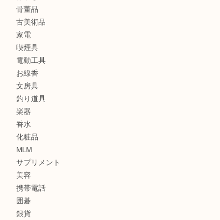
バッグ
ブランド
時計
カメラ
食器
金貨
記念メダル
古銭
建退共証紙
商品券
切手
金券
鉄道模型
テレホンカード
株主優待券
はがき