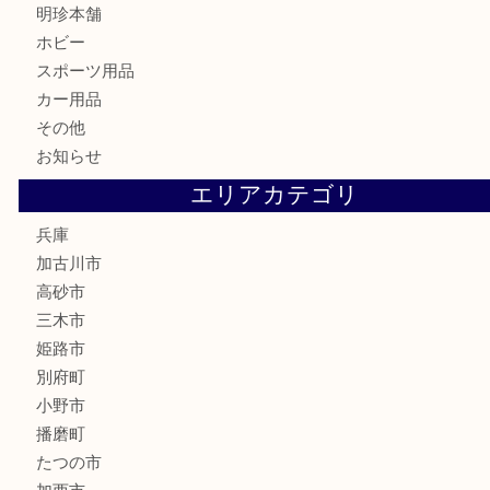
骨董品
古美術品
家電
喫煙具
電動工具
お線香
文房具
釣り道具
楽器
香水
化粧品
MLM
サプリメント
美容
携帯電話
囲碁