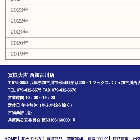
お知らせ
エリアカテゴリ
兵庫
加古川市
高砂市
三木市
姫路市
別府町
小野市
播磨町
たつの市
加西市
アーカイブ
2026年