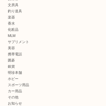
記念メダル
古銭
建退共証紙
商品券
切手
金券
鉄道模型
テレホンカード
株主優待券
はがき
骨董品
古美術品
家電
喫煙具
電動工具
お線香