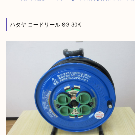
HOME
>
最新の買取情報
>
コードリールを加古川で売るなら買取大吉西加
ハタヤ コードリール SG-30K