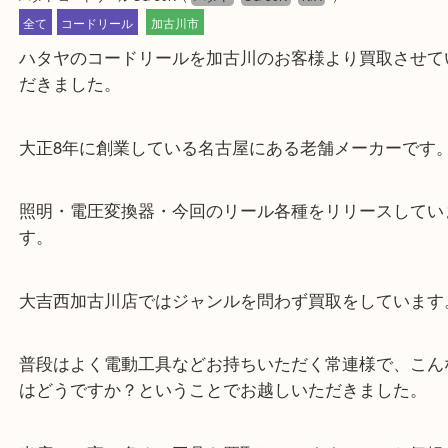
公開日:2021/10/25 最終更新日:2025/08/04
ハタヤ コードリール SG-30K
（
ハタヤ
SG-30K
N/A
）
全て
コードリール
加古川市
ハタヤのコードリールを加古川のお客様より買取さ
だきました。
大正8年に創業している名古屋にある老舗メーカー
照明・電圧変換器・今回のリール各種をリリースし
す。