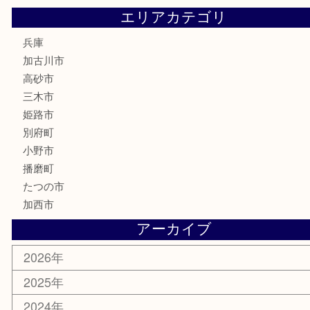
文房具
釣り道具
楽器
香水
化粧品
MLM
サプリメント
美容
携帯電話
囲碁
銀貨
明珍本舗
ホビー
スポーツ用品
カー用品
その他