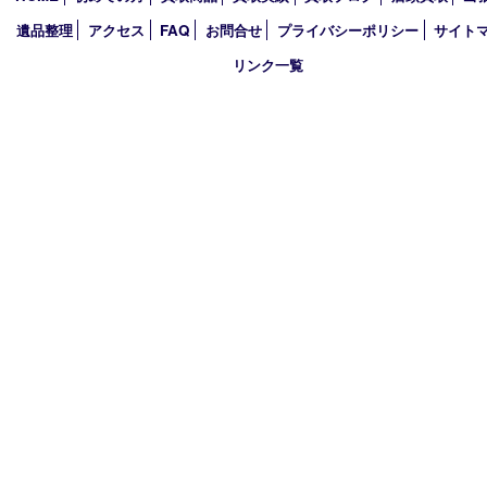
2025年
2024年
2023年
2022年
2021年
2020年
2019年
買取大吉 西加古川店
〒675-0053 兵庫県加古川市米田町船頭200－1 マックスバリュ
TEL 079-432-6675 FAX 079-432-6676
営業時間 10：00～19：00
定休日 年中無休（年末年始を除く）
古物商許可証