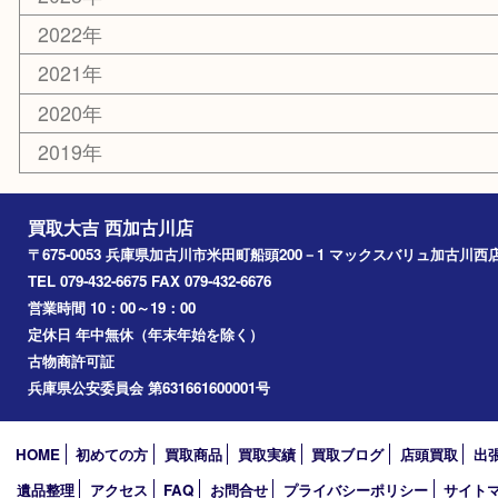
エリアカテゴリ
兵庫
加古川市
高砂市
三木市
姫路市
別府町
小野市
播磨町
たつの市
加西市
アーカイブ
2026年
2025年