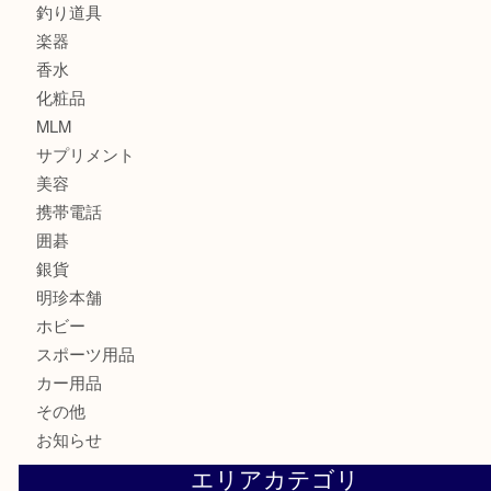
古銭
建退共証紙
商品券
切手
金券
鉄道模型
テレホンカード
株主優待券
はがき
骨董品
古美術品
家電
喫煙具
電動工具
お線香
文房具