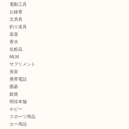
食器
金貨
記念メダル
古銭
建退共証紙
商品券
切手
金券
鉄道模型
テレホンカード
株主優待券
はがき
骨董品
古美術品
家電
喫煙具