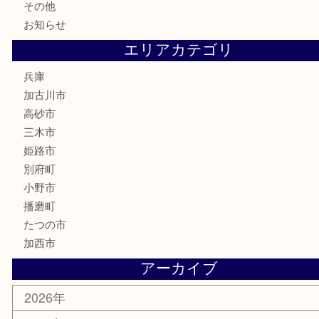
電動工具
お線香
文房具
釣り道具
楽器
香水
化粧品
MLM
サプリメント
美容
携帯電話
囲碁
銀貨
明珍本舗
ホビー
スポーツ用品