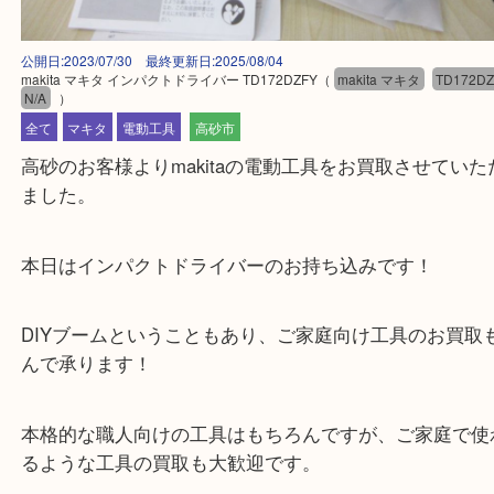
公開日:2023/07/30 最終更新日:2025/08/04
makita マキタ インパクトドライバー TD172DZFY
（
makita マキタ
TD
N/A
）
全て
マキタ
電動工具
高砂市
高砂のお客様よりmakitaの電動工具をお買取させて
ました。
本日はインパクトドライバーのお持ち込みです！
DIYブームということもあり、ご家庭向け工具のお