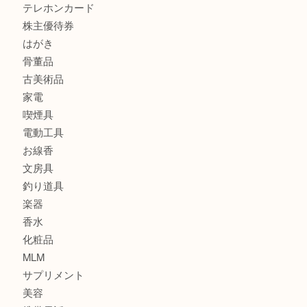
銀製品
財布
スニーカー
バッグ
ブランド
時計
カメラ
食器
金貨
記念メダル
古銭
建退共証紙
商品券
切手
金券
鉄道模型