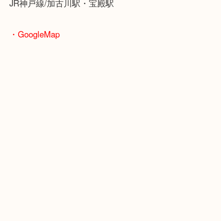
ます！
骨董品などの専門知識が必要なお品物もお任せくだ
・最寄り駅
JR神戸線/加古川駅・宝殿駅
・GoogleMap