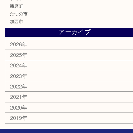
美容
携帯電話
囲碁
銀貨
明珍本舗
ホビー
スポーツ用品
カー用品
その他
お知らせ
エリアカテゴリ
兵庫
加古川市
高砂市
三木市
姫路市