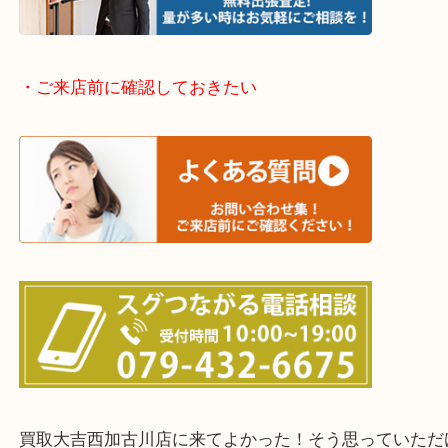
兵庫県全域
加古川市・加古郡 稲美町 播磨町・高砂市
三木市・西脇市・加東市・明石市・多古郡 多古町
・ご来店前に確認しておきたい