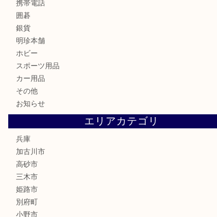
テレホンカード
株主優待券
はがき
骨董品
古美術品
家電
喫煙具
電動工具
お線香
文房具
釣り道具
楽器
香水
化粧品
MLM
サプリメント