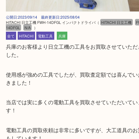
公開日:2023/09/14 最終更新日:2025/08/04
HITACHI 日立工機 FWH-14DFGL インパクトドライバ
（
HITACHI 日立工
14DFGL
N/A
）
全て
HITACHI
電動工具
兵庫
兵庫のお客様より日立工機の工具をお買取させてい
した。
使用感が強めの工具でしたが、買取査定額では喜ん
きました！