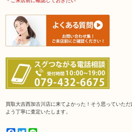
加古川市・加古郡 稲美町 播磨町・高砂市
三木市・西脇市・加東市・明石市・多古郡 多古町
・ご来店前に確認しておきたい