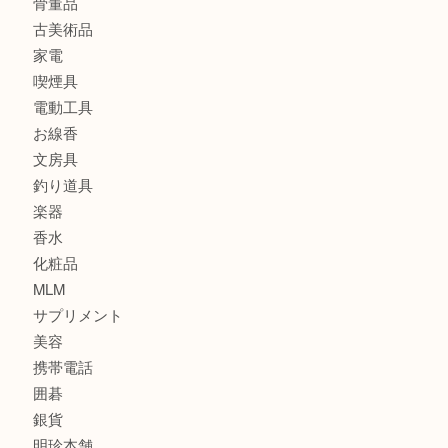
バッグ
ブランド
時計
カメラ
食器
金貨
記念メダル
古銭
建退共証紙
商品券
切手
金券
鉄道模型
テレホンカード
株主優待券
はがき