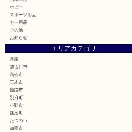
骨董品
古美術品
家電
喫煙具
電動工具
お線香
文房具
釣り道具
楽器
香水
化粧品
MLM
サプリメント
美容
携帯電話
囲碁