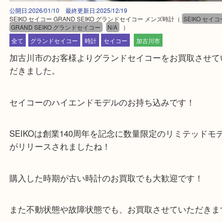
公開日:2026/01/10 最終更新日:2025/12/19
SEIKO セイコー GRAND SEIKO グランドセイコー メンズ時計
（
SEIKO
GRAND SEIKO グランドセイコー
N/A
）
全て
グランドセイコー
時計
セイコー
加古川市
加古川市のお客様よりグランドセイコーをお買取さ
だきました。
セイコーのハイエンドモデルのお持ち込みです！
SEIKOは創業140周年を記念に数量限定のリミテッ