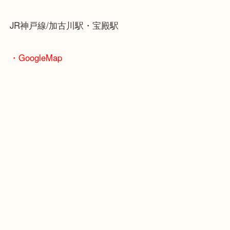
ブランドやお品物の状態を問わずその場で無料査定
ます！
骨董品などの専門知識が必要なお品物もお任せくだ
・最寄り駅
JR神戸線/加古川駅・宝殿駅
・GoogleMap