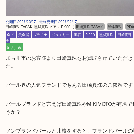
公開日:2026/03/27 最終更新日:2026/03/17
田崎真珠 TASAKI 黒蝶真珠 ピアス Pt900
（
田崎真珠 TASAKI
黒蝶真珠
全て
貴金属
プラチナ
ジュエリー
宝石
Pt900
黒蝶真珠
田
ル
加古川市
加古川市のお客様より田崎真珠をお買取させていた
た。
パール界の人気ブランドでもある田崎真珠のご依頼