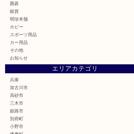
株主優待券
はがき
骨董品
古美術品
家電
喫煙具
電動工具
お線香
文房具
釣り道具
楽器
香水
化粧品
MLM
サプリメント
美容