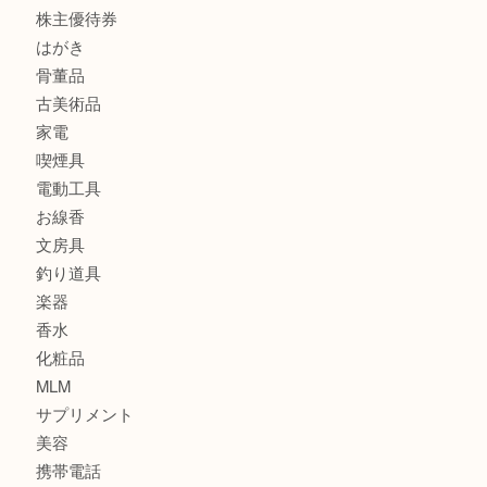
財布
スニーカー
バッグ
ブランド
時計
カメラ
食器
金貨
記念メダル
古銭
建退共証紙
商品券
切手
金券
鉄道模型
テレホンカード