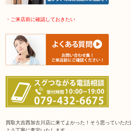
兵庫県全域
加古川市・加古郡 稲美町 播磨町・高砂市
三木市・西脇市・加東市・明石市・多古郡 多古町
・ご来店前に確認しておきたい