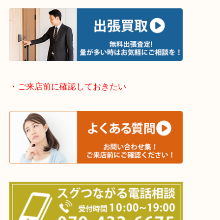
・出張買取エリアのご紹介
兵庫県全域
加古川市・加古郡 稲美町 播磨町・高砂市
三木市・西脇市・加東市・明石市・多古郡 多古町