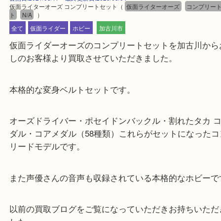
公開日:2021/03/17 最終更新日:2025/08/04
仮面ライターオーズ コンプリートセット
（
仮面ライターオーズ
コンプ
ト
N/A
）
全て
仮面ライダー
ホビー
加古川市
仮面ライダーオーズのコンプリートセットを加古川
しのお客様より買取させていただきました。
本格的な変身ベルトセットです。
オーズドライバー・ポセイドンバックル・割れたタカ
ダル・コアメダル（58種類）これらがセットになっ