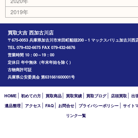
加古川市
高砂市
三木市
姫路市
別府町
小野市
播磨町
たつの市
加西市
アーカイブ
2026年
2025年
2024年
2023年