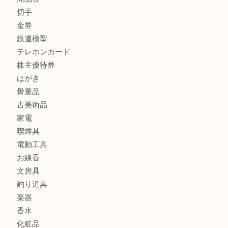
貴金属
宝石
金製品
銀製品
財布
スニーカー
バッグ
ブランド
時計
カメラ
食器
金貨
記念メダル
古銭
建退共証紙
商品券