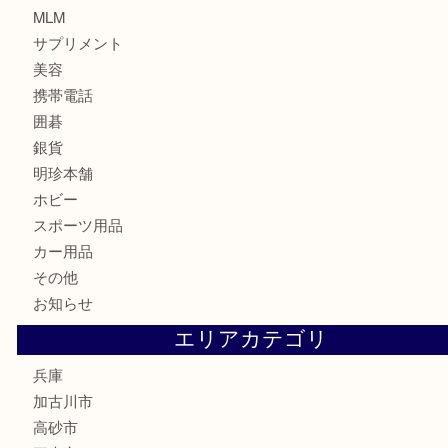
切手
金券
鉄道模型
テレホンカード
株主優待券
はがき
骨董品
古美術品
家電
喫煙具
電動工具
お線香
文房具
釣り道具
楽器
香水