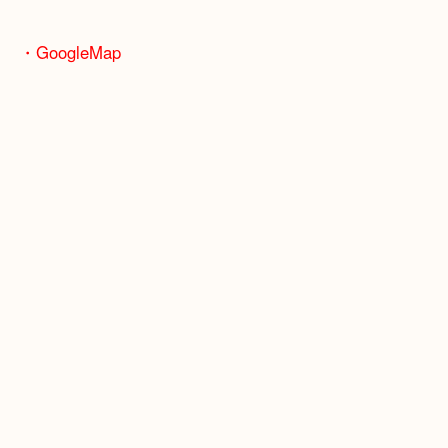
骨董品などの専門知識が必要なお品物もお任せくだ
・最寄り駅
JR神戸線/加古川駅・宝殿駅
・GoogleMap