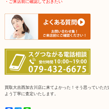
加古川市・加古郡 稲美町 播磨町・高砂市
三木市・西脇市・加東市・明石市・多古郡 多古町
・ご来店前に確認しておきたい