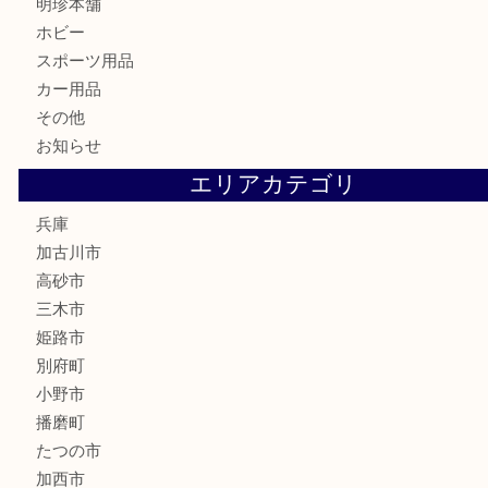
古美術品
家電
喫煙具
電動工具
お線香
文房具
釣り道具
楽器
香水
化粧品
MLM
サプリメント
美容
携帯電話
囲碁
銀貨