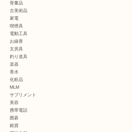
ブランド
時計
カメラ
食器
金貨
記念メダル
古銭
建退共証紙
商品券
切手
金券
鉄道模型
テレホンカード
株主優待券
はがき
骨董品