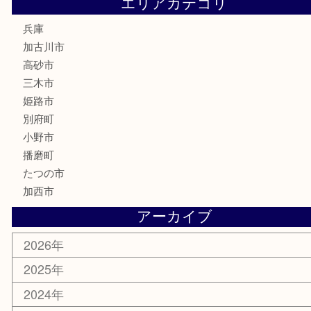
文房具
釣り道具
楽器
香水
化粧品
MLM
サプリメント
美容
携帯電話
囲碁
銀貨
明珍本舗
ホビー
スポーツ用品
カー用品
その他