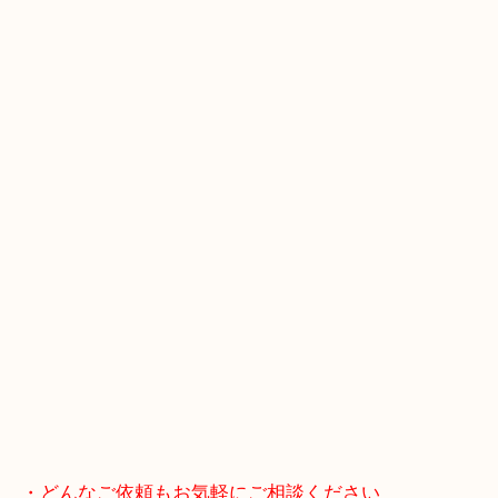
・GoogleMap