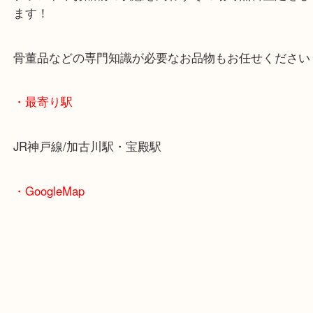
無料駐車場もご利用ができます！
重たいお品物も店舗の目の前に車を停めることがで
便利です！
ブランドやお品物の状態を問わずその場で無料査定
ます！
骨董品などの専門知識が必要なお品物もお任せくだ
・最寄り駅
JR神戸線/加古川駅・宝殿駅