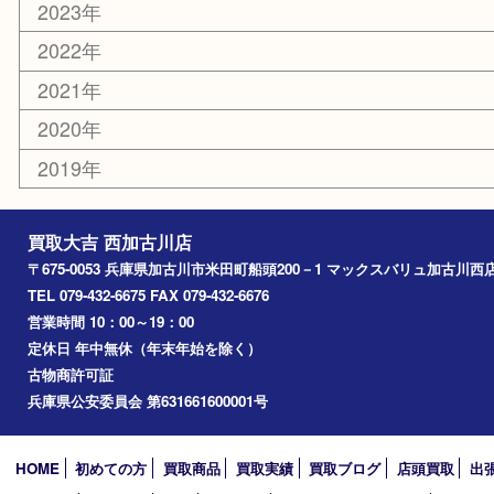
お知らせ
エリアカテゴリ
兵庫
加古川市
高砂市
三木市
姫路市
別府町
小野市
播磨町
たつの市
加西市
アーカイブ
2026年