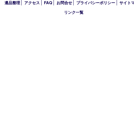
2025年
2024年
2023年
2022年
2021年
2020年
2019年
買取大吉 西加古川店
〒675-0053 兵庫県加古川市米田町船頭200－1 マックスバリュ
TEL 079-432-6675 FAX 079-432-6676
営業時間 10：00～19：00
定休日 年中無休（年末年始を除く）