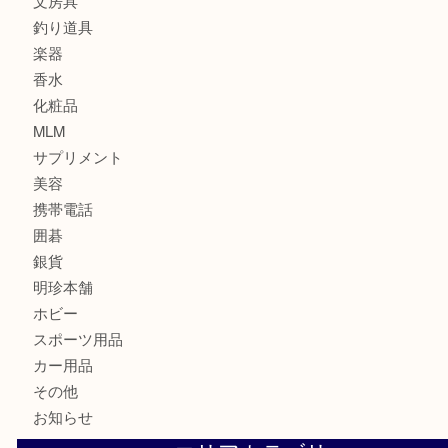
記念メダル
古銭
建退共証紙
商品券
切手
金券
鉄道模型
テレホンカード
株主優待券
はがき
骨董品
古美術品
家電
喫煙具
電動工具
お線香