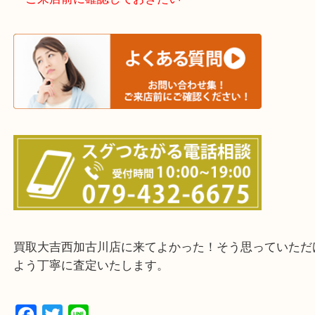
加古川市・加古郡 稲美町 播磨町・高砂市
三木市・西脇市・加東市・明石市・多古郡 多古町
・ご来店前に確認しておきたい