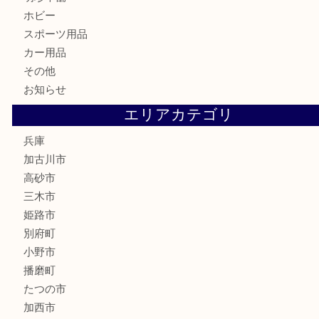
骨董品
古美術品
家電
喫煙具
電動工具
お線香
文房具
釣り道具
楽器
香水
化粧品
MLM
サプリメント
美容
携帯電話
囲碁