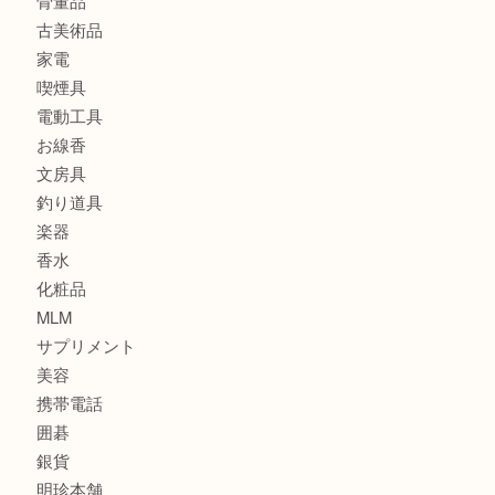
バッグ
ブランド
時計
カメラ
食器
金貨
記念メダル
古銭
建退共証紙
商品券
切手
金券
鉄道模型
テレホンカード
株主優待券
はがき