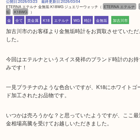
公開日:2026/03/23 最終更新日:2026/03/04
ETERNA エテルナ 金無垢 K18WG ジュエリーウォッチ
（
ETERNA エテ
垢
K18WG
）
金
全て
貴金属
K18
エテルナ
WG
時計
金無垢
加古川市
加古川市のお客様より金無垢時計をお買取させてい
した。
今回はエテルナというスイス発祥のブランド時計の
みです！
一見プラチナのような色合いですが、K18にホワイ