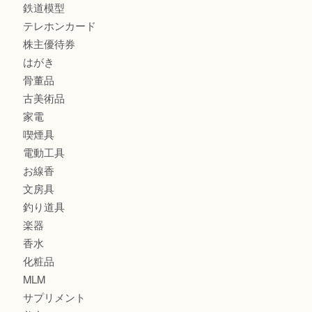
金製品
銀製品
財布
スニーカー
バッグ
ブランド
時計
カメラ
食器
金貨
記念メダル
古銭
建退共証紙
商品券
切手
金券