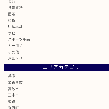
鉄道模型
テレホンカード
株主優待券
はがき
骨董品
古美術品
家電
喫煙具
電動工具
お線香
文房具
釣り道具
楽器
香水
化粧品
MLM