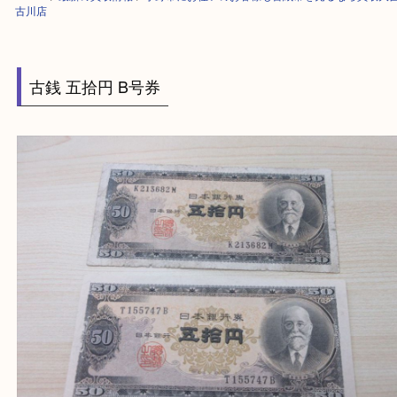
HOME
>
最新の買取情報
>
小野市にお住いのお客様も古紙幣を売るなら買
古川店
古銭 五拾円 B号券