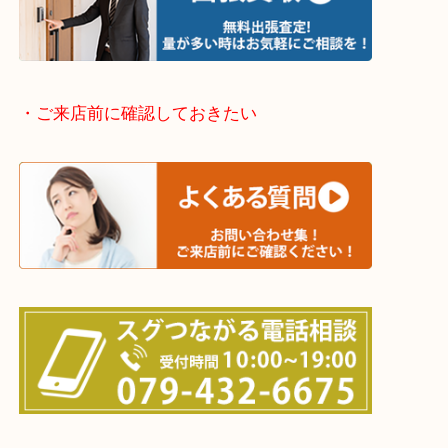
兵庫県全域
加古川市・加古郡 稲美町 播磨町・高砂市
三木市・西脇市・加東市・明石市・多古郡 多古町
・ご来店前に確認しておきたい