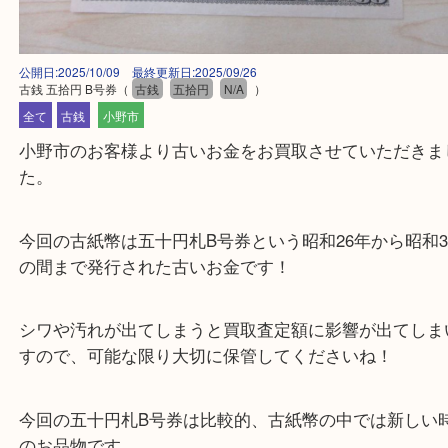
公開日:2025/10/09 最終更新日:2025/09/26
古銭 五拾円 B号券
（
古銭
五拾円
N/A
）
全て
古銭
小野市
小野市のお客様より古いお金をお買取させていただ
た。
今回の古紙幣は五十円札B号券という昭和26年から昭
の間まで発行された古いお金です！