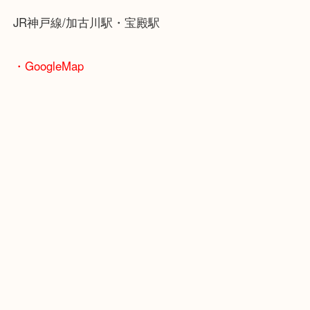
ブランドやお品物の状態を問わずその場で無料査定
ます！
骨董品などの専門知識が必要なお品物もお任せくだ
・最寄り駅
JR神戸線/加古川駅・宝殿駅
・GoogleMap