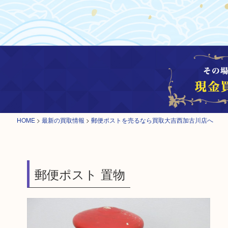
HOME
>
最新の買取情報
>
郵便ポストを売るなら買取大吉西加古川店へ
郵便ポスト 置物