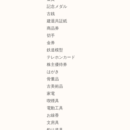
記念メダル
古銭
建退共証紙
商品券
切手
金券
鉄道模型
テレホンカード
株主優待券
はがき
骨董品
古美術品
家電
喫煙具
電動工具
お線香
文房具
釣り道具