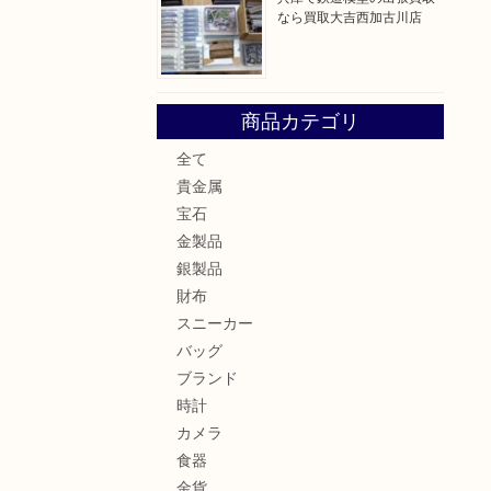
なら買取大吉西加古川店
商品カテゴリ
全て
貴金属
宝石
金製品
銀製品
財布
スニーカー
バッグ
ブランド
時計
カメラ
食器
金貨