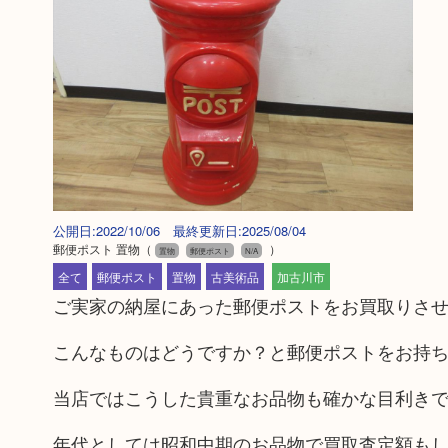
公開日:2022/10/06 最終更新日:2025/08/04
郵便ポスト 置物
（
）
置物
郵便ポスト
N/A
全て
郵便ポスト
置物
古美術品
加古川市
ご実家の納屋にあった郵便ポストをお買取りさ
こんなものはどうですか？と郵便ポストをお持
当店ではこうした貴重なお品物も確かな目利き
年代としては昭和中期のお品物で買取査定額も