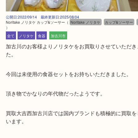
公開日:2022/09/14 最終更新日:2025/08/04
Noritake ノリタケ カップ&ソーサー
（
Noritake ノリタケ
カップ&ソー
）
全て
ノリタケ
食器
加古川市
加古川のお客様よりノリタケをお買取りさせていた
た。
今回は未使用の食器セットをお持ちいただきました
頂き物でかなりの年代物だったようです。