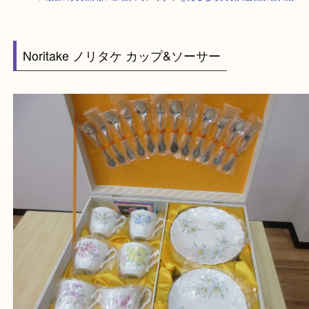
HOME
>
最新の買取情報
>
加古川でノリタケを売るなら買取大吉西加古川
Noritake ノリタケ カップ&ソーサー