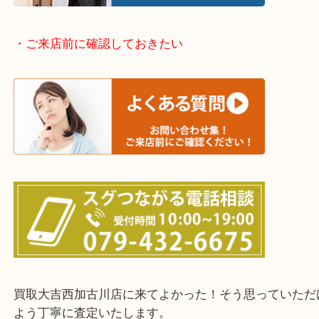
兵庫県全域
加古川市・加古郡 稲美町 播磨町・高砂市
三木市・西脇市・加東市・明石市・多古郡 多古町
・ご来店前に確認しておきたい