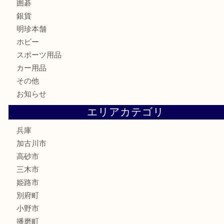
株主優待券
はがき
骨董品
古美術品
家電
喫煙具
電動工具
お線香
文房具
釣り道具
楽器
香水
化粧品
MLM
サプリメント
美容