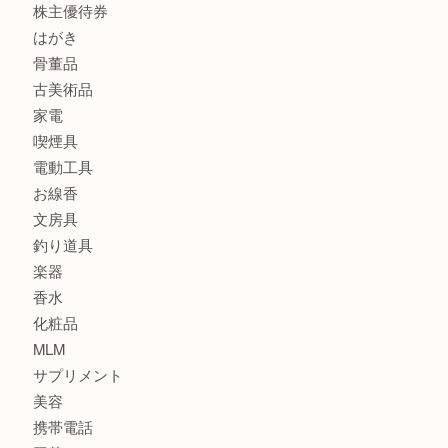
財布
スニーカー
バッグ
ブランド
時計
カメラ
食器
金貨
記念メダル
古銭
建退共証紙
商品券
切手
金券
鉄道模型
テレホンカード