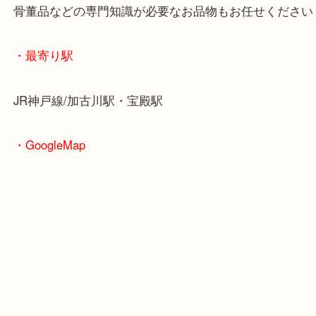
重たいお品物も店舗の目の前に車を停めることがで
便利です！
ブランドやお品物の状態を問わずその場で無料査定
ます！
骨董品などの専門知識が必要なお品物もお任せくだ
・最寄り駅
JR神戸線/加古川駅・宝殿駅
・GoogleMap