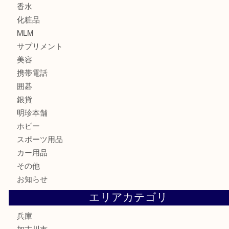
建退共証紙
商品券
切手
金券
鉄道模型
テレホンカード
株主優待券
はがき
骨董品
古美術品
家電
喫煙具
電動工具
お線香
文房具
釣り道具