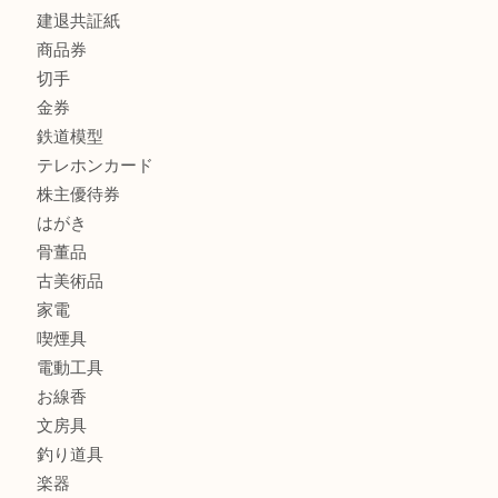
全て
貴金属
宝石
金製品
銀製品
財布
スニーカー
バッグ
ブランド
時計
カメラ
食器
金貨
記念メダル
古銭