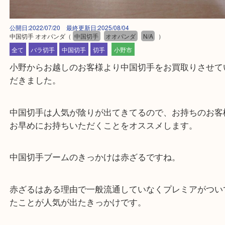
公開日:2022/07/20 最終更新日:2025/08/04
中国切手 オオパンダ
（
中国切手
オオパンダ
N/A
）
全て
バラ切手
中国切手
切手
小野市
小野からお越しのお客様より中国切手をお買取りさ
だきました。
中国切手は人気が陰りが出てきてるので、お持ちの
お早めにお持ちいただくことをオススメします。
中国切手ブームのきっかけは赤ざるですね。