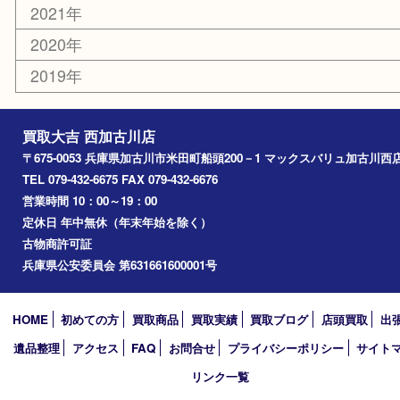
兵庫
加古川市
高砂市
三木市
姫路市
別府町
小野市
播磨町
たつの市
加西市
アーカイブ
2026年
2025年
2024年