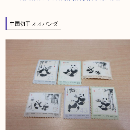
HOME
>
最新の買取情報
>
小野で中国切手を売るなら買取大吉西加古川店
中国切手 オオパンダ