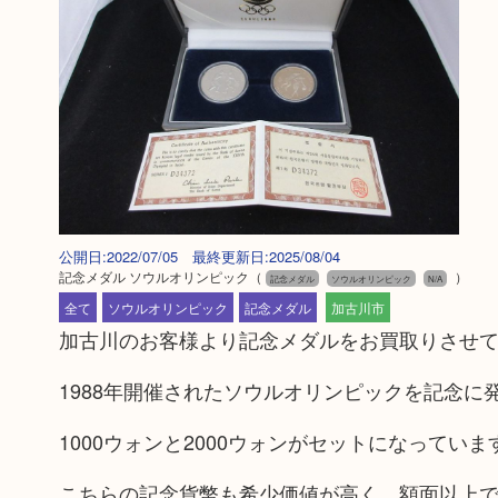
公開日:2022/07/05 最終更新日:2025/08/04
記念メダル ソウルオリンピック
（
）
記念メダル
ソウルオリンピック
N/A
全て
ソウルオリンピック
記念メダル
加古川市
加古川のお客様より記念メダルをお買取りさせ
1988年開催されたソウルオリンピックを記念
1000ウォンと2000ウォンがセットになっていま
こちらの記念貨幣も希少価値が高く、額面以上