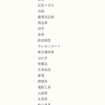
記念メダル
古銭
建退共証紙
商品券
切手
金券
鉄道模型
テレホンカード
株主優待券
はがき
骨董品
古美術品
家電
喫煙具
電動工具
お線香
文房具
釣り道具