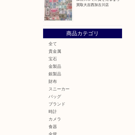
買取大吉西加古川店
商品カテゴリ
全て
貴金属
宝石
金製品
銀製品
財布
スニーカー
バッグ
ブランド
時計
カメラ
食器
金貨