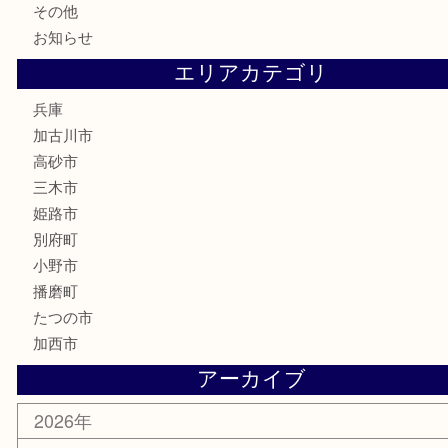
喫煙具
電動工具
お線香
文房具
釣り道具
楽器
香水
化粧品
MLM
サプリメント
美容
携帯電話
囲碁
銀貨
明珍本舗
ホビー