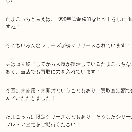
公開日:2024/12/24 最終更新日:2025/08/04
BANDAI バンダイ てんしのたまごっち
（
BANDAI バンダイ
てんしのた
N/A
）
全て
たまごっち
ホビー
加古川市
加古川市のお客様よりたまごっちをお買取させてい
した。
たまごっちと言えば、1996年に爆発的なヒットをし
すね！
今でもいろんなシリーズが続々リリースされていま
実は販売終了してから人気が復活しているたまごっ
多く、当店でも買取に力を入れています！