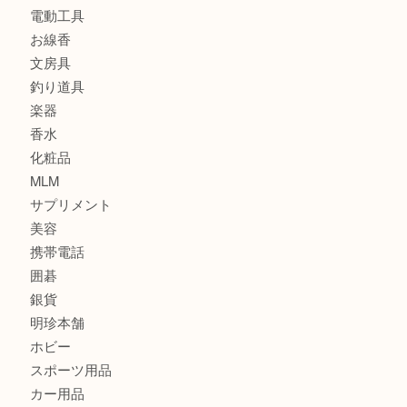
カメラ
食器
金貨
記念メダル
古銭
建退共証紙
商品券
切手
金券
鉄道模型
テレホンカード
株主優待券
はがき
骨董品
古美術品
家電