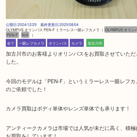
公開日:2024/12/25 最終更新日:2025/08/04
OLYMPUS オリンパス PEN-F ミラーレス一眼レフカメラ
（
OLYMPUS
PEN-F
N/A
）
全て
一眼レフカメラ
オリンパス
カメラ
加古川市
加古川市のお客様よりオリンパスをお買取させてい
した。
今回のモデルは「PEN-F」というミラーレス一眼レ
のご依頼でした！