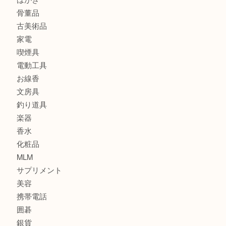
バッグ
ブランド
時計
カメラ
食器
金貨
記念メダル
古銭
建退共証紙
商品券
切手
金券
鉄道模型
テレホンカード
株主優待券
はがき