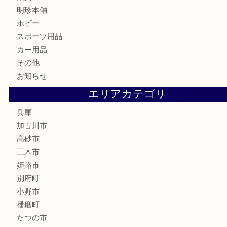
骨董品
古美術品
家電
喫煙具
電動工具
お線香
文房具
釣り道具
楽器
香水
化粧品
MLM
サプリメント
美容
携帯電話
囲碁