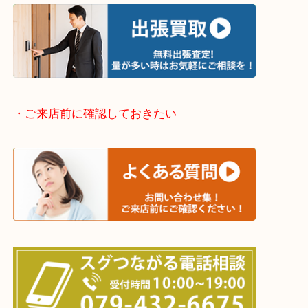
・出張買取エリアのご紹介
兵庫県全域
加古川市・加古郡 稲美町 播磨町・高砂市
三木市・西脇市・加東市・明石市・多古郡 多古町