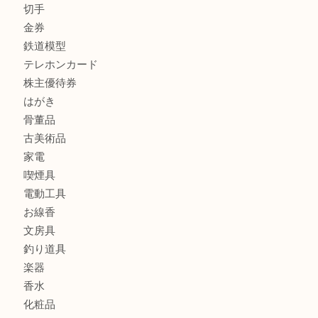
貴金属
宝石
金製品
銀製品
財布
スニーカー
バッグ
ブランド
時計
カメラ
食器
金貨
記念メダル
古銭
建退共証紙
商品券