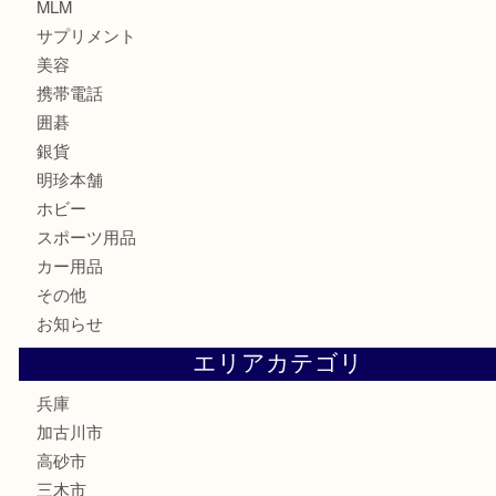
切手
金券
鉄道模型
テレホンカード
株主優待券
はがき
骨董品
古美術品
家電
喫煙具
電動工具
お線香
文房具
釣り道具
楽器
香水