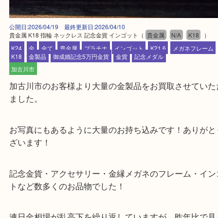
公開日:2026/04/19 最終更新日:2026/04/10
貴金属 K18 指輪 ネックレス 記念金貨 インゴット
（
貴金属
N/A
K18
K24
金
全て
貴金属
プラチナ
インゴット
K21,6
メガネフレ
K18
金製品
御成婚記念5万円金貨
金貨
記念メダル
加古川市
加古川市のお客様より大量の金製品をお買取させて
ました。
お写真にもあるように大量のお持ち込みです！あり
ざいます！