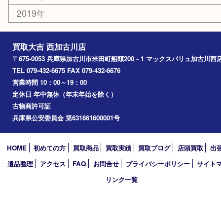
高砂市
三木市
姫路市
別府町
小野市
播磨町
たつの市
加西市
アーカイブ
2026年
2025年
2024年
2023年