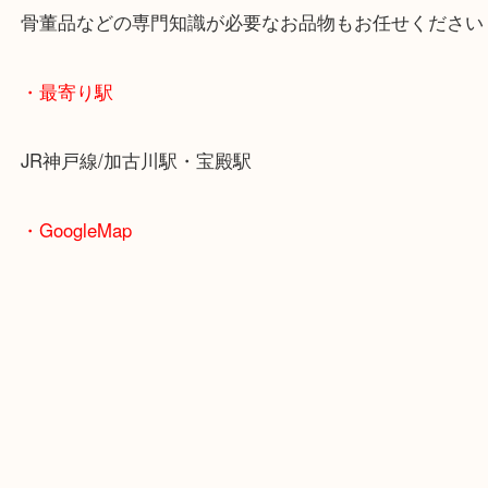
重たいお品物も店舗の目の前に車を停めることがで
便利です！
ブランドやお品物の状態を問わずその場で無料査定
ます！
骨董品などの専門知識が必要なお品物もお任せくだ
・最寄り駅
JR神戸線/加古川駅・宝殿駅
・GoogleMap