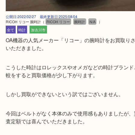
公開日:2022/02/27 最終更新日:2025/08/04
RICOH リコー 腕時計
（
RICOH リコー
腕時計
N/A
）
全て
時計
加古川市
OA機器の人気メーカー「リコー」の腕時計をお買
いただきました。
こうした時計はロレックスやオメガなどの時計ブラ
較をすると買取価格が少し下がります。
しかし買取ができないという訳ではございません。