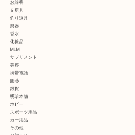
古銭
建退共証紙
商品券
切手
金券
鉄道模型
テレホンカード
株主優待券
はがき
骨董品
古美術品
家電
喫煙具
電動工具
お線香
文房具