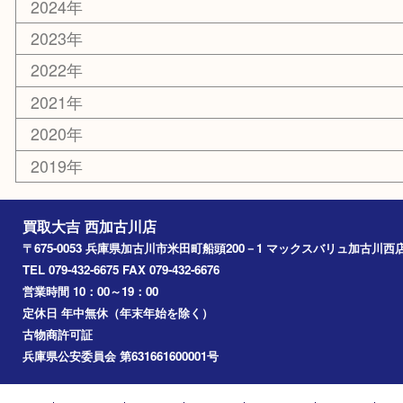
エリアカテゴリ
兵庫
加古川市
高砂市
三木市
姫路市
別府町
小野市
播磨町
たつの市
加西市
アーカイブ
2026年
2025年