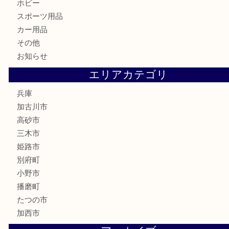
古美術品
家電
喫煙具
電動工具
お線香
文房具
釣り道具
楽器
香水
化粧品
MLM
サプリメント
美容
携帯電話
囲碁
銀貨