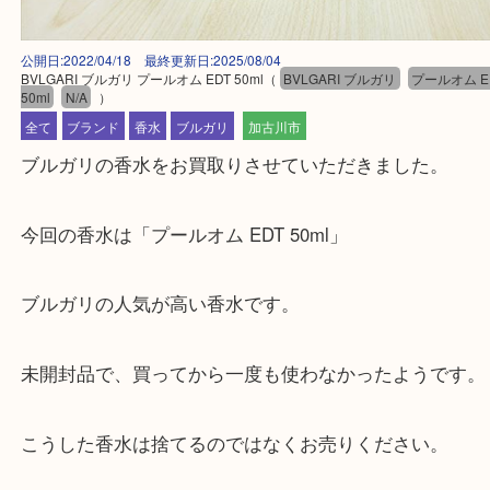
公開日:2022/04/18 最終更新日:2025/08/04
BVLGARI ブルガリ プールオム EDT 50ml
（
BVLGARI ブルガリ
プールオ
50ml
N/A
）
全て
ブランド
香水
ブルガリ
加古川市
ブルガリの香水をお買取りさせていただきました。
今回の香水は「プールオム EDT 50ml」
ブルガリの人気が高い香水です。