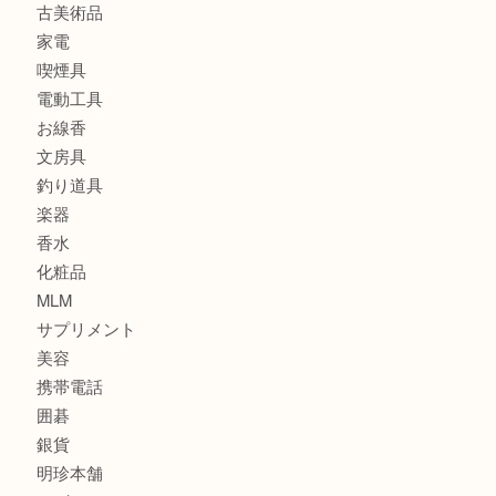
ブランド
時計
カメラ
食器
金貨
記念メダル
古銭
建退共証紙
商品券
切手
金券
鉄道模型
テレホンカード
株主優待券
はがき
骨董品